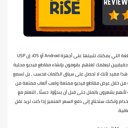
Memrise هي واحدة من أفضل تطبيقات تعلم اللغة التي يمكنك تثبيتها على أجهزة Android أو iOS. إن USP
حقيقيين ليعلمك لغتهم. يقومون بإنشاء مقاطع فيديو محلية
هذا مفيد لأنك لا تحصل على سياق الكلمات فحسب ، بل تسمع
اضح. يعلمك Memrise لغة جديدة من خلال عرض مقاطع فيديو ممتعة ولعب ألعاب ممتعة من
لأنهم يشعرون بالملل حتى قبل أن يبدؤوا. حسنًا ، التعلم مع
للاستخدام ولكنك ستحتاج إلى دفع السعر المتميز إذا كنت تريد نقل
افية.