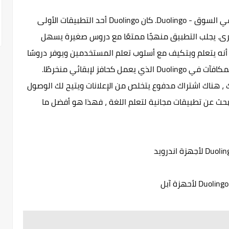
لنبدأ القائمة بأكثر تطبيقات تعلم اللغة وضوحًا في السوق - Duolingo. كان Duolingo أحد التطبيقات الأولى
ة أخرى. يجلب التطبيق منهجًا ممتعًا مع دروس صغيرة يسهل
ها . أحد أفضل الأشياء في Duolingo هو أنه يتعلم ويتكيف مع أسلوب تعلم المستخدمين ويوفر دروسًا
وتمارين تحقق أفضل النتائج. أنا أيضًا أحب نظام المكافآت في Duolingo الذي يعمل كحافز لإبقائي منخرطًا.
 ، هناك اشتراك مدفوع يتخلص من الإعلانات ويتيح لك الوصول
بحث عن تطبيقات مجانية لتعلم اللغة ، فهذا هو أفضل ما