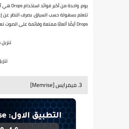
يوم. واحدة
تتعلم بسهولة حسب السياق. بصرف النظر عن إعط
Drops أيضًا ألعابًا ممتعة وقائمة على الصوت تعلم.
تنزيل Drops لأجهزة اندرويد
تنزيل Drops لأحه
3. ميمرايس [Memrise]