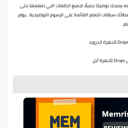
 من أكبر فوائد استخدام Drops هي أنه يمنحك توضيحًا جميلًا لجميع الكلمات التي تتعلمها حتى
ائك سباقات التعلم القائمة على الرسوم التوضيحية ، يوفر
زة آبل