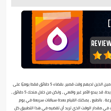
Drops هو تطبيق جيد حقًا لتعلم اللغة للمستخدمين الذين لديهم وقت قصير. بقضاء 5 دقائق فقط يوميًا على
هذا التطبيق ، ستبدأ في فهم تعقيدات لغة جديدة. قد يبدو الأمر غير واقعي ، ولكن من خلال منحك 5 دقائق ،
عة . بالطبع ، يمكنك القيام بعدة سباقات سريعة في يوم
 لك في مقدار الوقت الذي تريد أن تقضيه في هذا التطبيق كل