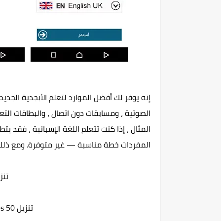
إنه يوفر لك أفضل الموارد لتعلم الأبجدية الجديدة
الصوتية ، ومسابقات دون اتصال ، والبطاقات التع
المثال ، إذا كنت تتعلم اللغة الإسبانية ، فقد ي
المفردات خطة مناسبة — غير متوفرة. ومع ذلك ،
تنزيل 50 
تنزيل 50 Languages لأحهزة آندرويد