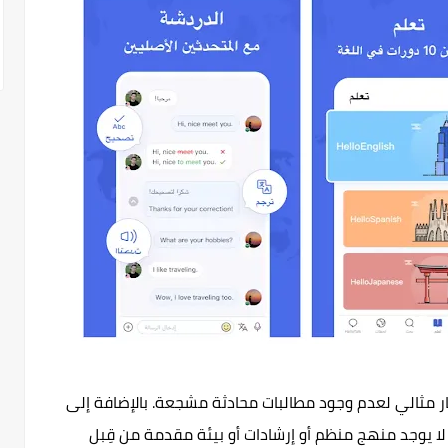
 للمتقدمين ، قد لا يعمل HelloTalk كخيار مثالي لعدم وجود مطالبات محادثة مشجعة. بالإضافة إلى
لا يوجد منهج منظم أو إرشادات أو بيئة مقدمة من قِبل