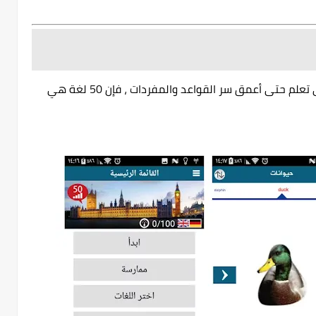
إذا كنت أحد هؤلاء المهوسون الذين يرغبون في تعلم حتى أعمق سر القواعد والمفردات ، فإن 50 لغة هي