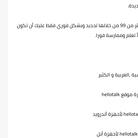
يدة.
يمكنك اختيار اللغة التي تريد تتعلمها، هناك أكثر من 99 من خلالها تحديد وبشكل فوري فقط عليك أن تكون
أ تعلم وممارسة فورا.
سية ،العربية و الكثير
 موقع hellotalk