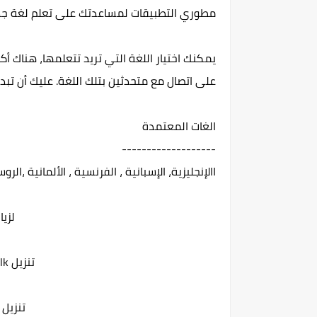
مطوري التطبيقات لمساعدتك على تعلم لغة جد
على اتصال مع متحدثين بتلك اللغة. عليك أن تبد
الغات المعتمدة
-------------------
االإنجليزية، الإسبانية ، الفرنسية ، الألمانية ،الرو
لزيارة
تنزيل hellotalk لأحهزة آندرويد
تنزيل hellotalk لأحهزة آبل