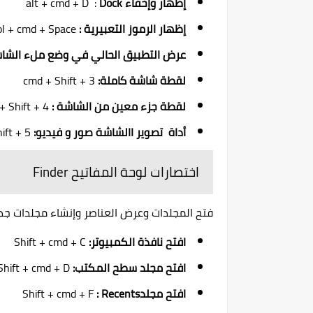
إظهار وإخفاء
Dock
alt + cmd + D :
إظهار الرموز التعبيرية :
Control + cmd + Space
عرض التطبيق الحالي في وضع ملء الشا
لقطة شاشة كاملة:
cmd + Shift + 3
لقطة جزء معين من الشاشة :
cmd + Shift + 4
أداة تصوير االشاشة صور و فيديو:
ift + 5
اختصارات لوحة المفاتيح Finder
فتح المجلدات وعرض العناصر وإنشاء مجلدات جديدة ب
افتح نافذة الكمبيوتر:
Shift + cmd + C
افتح مجلد سطح المكتب:
Shift + cmd + D
افتح مجلد
: Recents
Shift + cmd + F