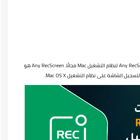
قم بتنزيل برنامج الإعداد الكامل لبرنامج Any RecScreen 2 لنظام التشغيل Mac مجانًا. Any RecScreen هو
 الشاشة على نظام التشغيل Mac OS X.