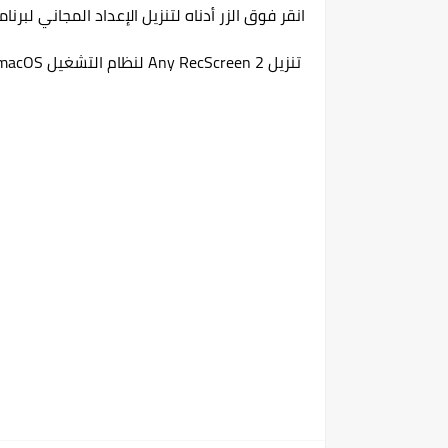
انقر فوق الزر أدناه لتنزيل الإعداد المجاني لبرنامج cScreen 2
تنزيل Any RecScreen 2 لنظام التشغيل macOS بنقرة واحدة