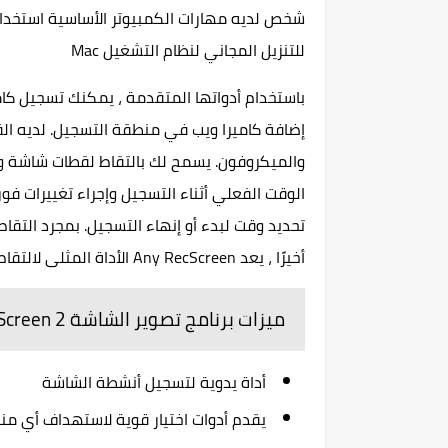
للتنزيل المجاني لنظام التشغيل Mac
باستخدام أدواتها المتقدمة ، يمكنك تسجيل كام
إضافة كاميرا ويب في منطقة التسجيل. لديه ال
والميكروفون. يسمح لك بالتقاط لقطات شاشة وإ
الوقت الفعلي أثناء التسجيل وإجراء تغييرات 
تحديد وقت لبدء أو إنهاء التسجيل. بمجرد التقا
أخيرًا ، يعد Any RecScreen الأداة المثلى لالتقاط مقاطع الفيديو من شاشة Mac بجودة أصلية.
ميزات برنامج تصوير الشاشة RecScreen 2
أداة يدوية لتسجيل أنشطة الشاشة
يقدم أدوات اختيار قوية لاستهداف أي م